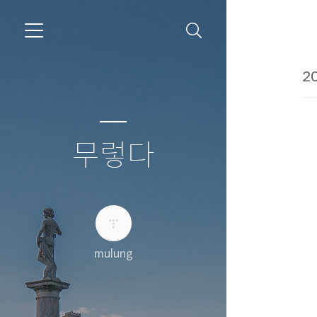
20
무렇다
mulung