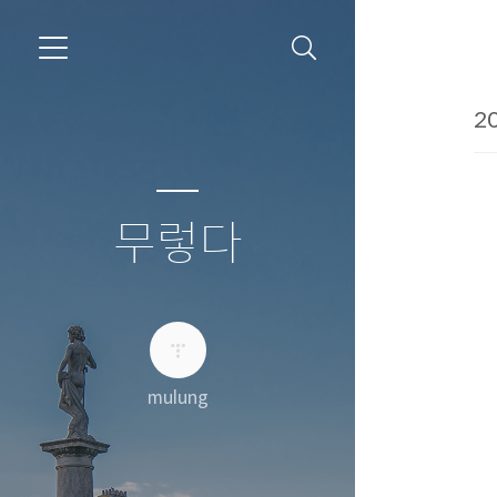
20
무렇다
mulung