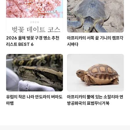
2026 올해 벚꽃 구경 명소 추천
아프리카의 서쪽 끝 기니의 켐프각
리스트 BEST 6
시바다
유럽의 작은 나라 안도라의 버마도
아프리카의 뿔에 있는 소말리아 연
마뱀
방공화국의 표범무늬거북