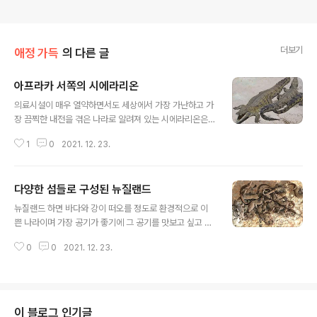
더보기
애정 가득
의 다른 글
아프라카 서쪽의 시에라리온
글 내용
의료시설이 매우 열약하면서도 세상에서 가장 가난하고 가
장 끔찍한 내전을 겪은 나라로 알려져 있는 시에라리온은
여행을 가기 어려운 나라 중에 하나입니다. 또한 저도 불안
1
0
2021. 12. 23.
한 곳은 가기 두렵다고 생각하지만 반대로 현실을 직접 눈
으로 보고 싶기에 가보고 싶은 곳 중 하나이며 안전을 주의
해하면서 다녀보고 싶은 곳입니다. 시에라리온 공화국으로
다양한 섬들로 구성된 뉴질랜드
비공식적으로 셀론이라 불리며 서아프리카의 남서 해안에
글 내용
있는 국가이자 남동쪽으로 라이베리아 북동쪽으로 기니와
뉴질랜드 하면 바다와 강이 떠오를 정도로 환경적으로 이
국경을 접하고 있고 시에라 리온이 열대 기후에 이르기까
쁜 나라이며 가장 공기가 좋기에 그 공기를 맛보고 싶고 스
지 다양한 환경과 사바나에 열대 우림을 가지고 있으며 수
카이다이빙도 할 수 있는 곳입니다. 제 버킷리스트 중에 하
도이자 가장 큰 도시는 프리타운이고 국가는 16개 지역으
0
0
2021. 12. 23.
나가 심장마비가 되어도 좋으니 스카이다이빙을 해보는 것
로 세분화된 5개의 행정 구역으로 나뉘어 있으면서 입헌
인데 더군다나 3~9월에는 오로라도 볼 수 있다고 하여 매
공화국의 단원제 의회와 그리고 최대 2개의 임기로 ..
우 설렘이 가득한 곳이죠. 뉴질랜드는 물 반구의 중앙 근처
에 위치하고 있으며 두 개의 주요 섬과 700개 이상의 작은
섬으로 구성되어 있고 지리적 분리 8천만년에 대한과 섬
이 블로그 인기글