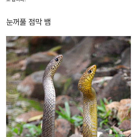
눈꺼풀 점막 뱀