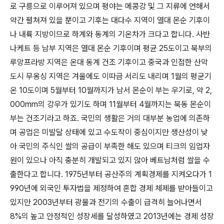
로 구릉으로 이루어져 있으며 평야는 메콩강 및 그 지류에 연해서
약간 펼쳐져 있을 뿐이고 기후는 대다수 지역이 열대 몬순 기후이
나 내륙 지방이므로 하계와 동계의 기온차가 크다고 합니다. 사반
나케트 등 남부 지역은 열대 몬순 기후이며 평균 25도이고 북부의
루앙프라방 지역은 온대 동계 건조 기후이고 중국과 인접한 산악
도시 무옹싱 지역은 겨울에도 이따금 서리도 내리며 1월의 평균기
온 10도이며 5월부터 10월까지가 남서 몬순이 부는 우기로, 약 2,
000mm의 강우가 있기도 하며 11월부터 4월까지는 북동 몬순이
부는 건조기라고 하죠. 국민의 생활은 거의 대부분 농업에 의존하
며 공업은 미발달 상태에 있고 수도작이 중심이지만 생산성이 낮
아 국민의 주식인 쌀의 공급이 부족한 해도 있으며 티크의 임업자
원이 있으나 아직 충분히 개발되고 있지 않아 베트남처럼 쌀을 수
출한다고 합니다. 1975년부터 공산주의 계획경제를 지켜오다가 1
990년에 외국인 투자법을 제정하여 혼합 경제 체제를 받아들이고
있지만 2003년부터 광물과 전기의 수출이 급격히 늘어나면서
8%의 높고 안정적인 성장세를 달성하였고 2013년에는 경제 성장