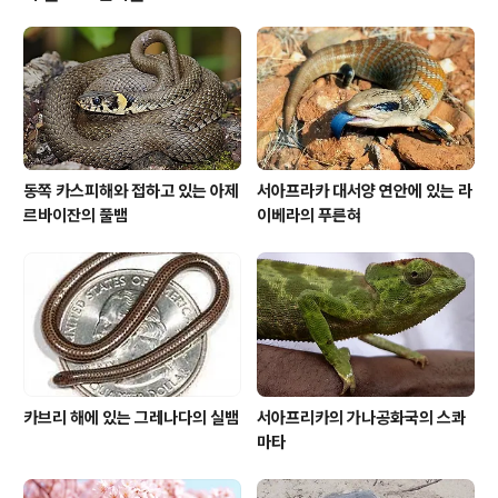
생물지리학은 국가의 종의 진화에 영향을 미쳤 동물과 균
류와 식물이 있으며 물리적 고립은 생물학적 고립을 일으
켰고 그 결과 독특한 식물과 동물, 그리고 널리 퍼진 종의
개체군이 있는 역동적인 진화 생태학이 탄생했다고 합니
다. 원래 곤드와나에서 분리되어 유래한 것..
동쪽 카스피해와 접하고 있는 아제
서아프라카 대서양 연안에 있는 라
르바이잔의 풀뱀
이베라의 푸른혀
카브리 해에 있는 그레나다의 실뱀
서아프리카의 가나공화국의 스콰
마타