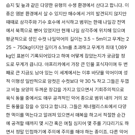
습지 및 늪과 같은 다양한 유형의 수생 환경에서 산다고 합니다. 이
종은 염분 환경에서 살 수 있지만 해수에서 거의 발견되지 않지만
때때로 삼각주와 기수 호수에 서식하고 범위는 한때 나일강 전역
에서 북쪽으로 뻗어 있었지만 현재 나일 삼각주에 위치해 있으며
평균적으로 성인 수컷 나일악어의 길이는 3.5 ~ 5m이고 무게는 2
25 ~ 750kg이지만 길이가 6.1m를 초과하고 무게가 최대 1,089
kg인 표본이 기록되어있다고 하며 어떻게 잡았는지가 궁금할 정
도로 무게가 큽니다. 아프리카에서 가장 큰 민물 포식자이며 두 번
째로 큰 지금도 남아 있는 이 세계에서는 이후 바닷물 악어이며 성
적 이형성 일반적으로 암컷은 수컷보다 약 30 % 작고 그들은 두껍
고 비늘 모양의 두꺼운 장갑을 가지고 있으면서 기회주의적으로
육식 동물 중에서도 매우 공격적인 악어 종으로 범위 내의 거의 모
든 동물을 잡을 수 있다고 합니다. 그들은 제너럴리스트에서 다양
한 먹이를 먹는다고 알려져 있으면서 매복을 하고서 적절한 순간
에 공격할 때까지 몇 시간 혹은 며칠 심지어 몇 주를 기다리기도 하
면서 정말 민첩하기에 주의에 주의를 해야 하는 종이죠. 다른 악어