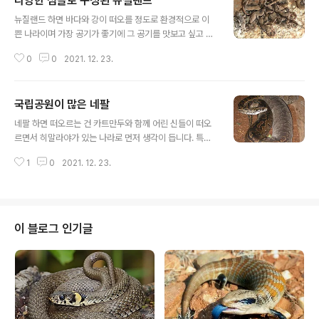
다양한 섬들로 구성된 뉴질랜드
글 내용
뉴질랜드 하면 바다와 강이 떠오를 정도로 환경적으로 이
쁜 나라이며 가장 공기가 좋기에 그 공기를 맛보고 싶고 스
카이다이빙도 할 수 있는 곳입니다. 제 버킷리스트 중에 하
0
0
2021. 12. 23.
나가 심장마비가 되어도 좋으니 스카이다이빙을 해보는 것
인데 더군다나 3~9월에는 오로라도 볼 수 있다고 하여 매
우 설렘이 가득한 곳이죠. 뉴질랜드는 물 반구의 중앙 근처
국립공원이 많은 네팔
에 위치하고 있으며 두 개의 주요 섬과 700개 이상의 작은
글 내용
섬으로 구성되어 있고 지리적 분리 8천만년에 대한과 섬
네팔 하면 떠오르는 건 카트만두와 함께 어린 신들이 떠오
생물지리학은 국가의 종의 진화에 영향을 미쳤 동물과 균
르면서 히말라야가 있는 나라로 먼저 생각이 듭니다. 특히
류와 식물이 있으며 물리적 고립은 생물학적 고립을 일으
나 등산가들에게는 제일 좋은 여행지로 에베레스트를 가지
켰고 그 결과 독특한 식물과 동물, 그리고 널리 퍼진 종의
1
0
2021. 12. 23.
고 있으며 현재 지구 온난화로 많은 눈들이 녹고 있기에 위
개체군이 있는 역동적인 진화 생태학이 탄생했다고 합니
험하지만 이 스릴 또한 즐기고자 하는 게 등산가인 것 같습
다. 원래 곤드와나에서 분리되어 유래한 것..
니다. 과연 이렇게 고산지대와 공원이 많은 나라인 네펠에
서는 어떤 파충류들이 살고 있을까요? 네팔은 세계적인 주
요 육로, 항로, 해로 교통으로부터는 고립되어 있으나 국내
이 블로그 인기글
에서는 항공 교통의 사정이 비교적 나은 편으로 48개의 공
항이 있으며 그중 10개는 포장된 활주로가 있고 항공편이
자주 있으며 어느 정도 규모의 교통량을 보이고 있기에 이
나라의 3분의2를 차지하며, 언덕과 산이 많은 북부 지역에
서는 도로나 다른 기반시설을 만드는 ..