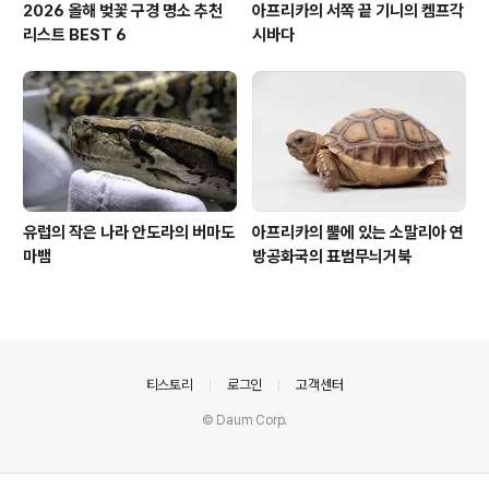
2026 올해 벚꽃 구경 명소 추천
아프리카의 서쪽 끝 기니의 켐프각
리스트 BEST 6
시바다
유럽의 작은 나라 안도라의 버마도
아프리카의 뿔에 있는 소말리아 연
마뱀
방공화국의 표범무늬거북
의안내
티스토리
로그인
고객센터
© Daum Corp.