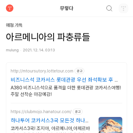
검색하기
무렇다
티스토리
애정 가득
아르메니아의 파충류들
mulung
2021. 12. 14. 03:13
http://mtoursutory.lottetour.com
광고
비즈니스석 코카서스 롯데관광 우선 좌석확보 후 결
정하세요
A380 비즈니스석으로 품격을 더한 롯데관광 코카서스여행!
주말 선착순 마감예감!
https://clubmojo.hanatour.com/
광고
하나투어 코카서스3국 모든것 하나투
어 공식인증 예약센터
코카서스3국! 조지아, 아르메니아,아제르바