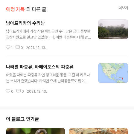
더보기
애정 가득
의 다른 글
남아프리카의 수리남
글 내용
남아프리카에서 가장 작은 독립군인 수리남은 금이 풍부한
광산자원으로 알고만 있었습니다. 이번 파충류에 대해 관
심을 가지기 전이였다면 평생을 그렇게 알고 있었겠지만
1
0
2021. 12. 13.
이번에 알아보니 자연환경 구역으로도 유네스코의 세계유
산에 등재가 되어있었습니다. 환경도 환경인 만큼 파면 팔
수록 더 알고 싶었던 수리남과 수리남의 파충류에 대해 나
나라별 파충류, 바베이도스의 파충류
눠보겠습니다. 수리남 수리남은 가이아나 순상지에 있는데
글 내용
두 개의 주요 지리적 특질로 나누며 북쪽은 해안 저지로서
어렸을 때에는 파충류 하면 징그러운 동물, 그걸 왜 키우냐
경작지로 쓰이고 대부분의 인구가 거주한다고 합니다. 남
는 소리가 흔했습니다. 하지만 요새 반려동물로도 많이 키
쪽 부분은 열대 우림이라서 인구가 많지는 않고 브라질과
우면서 점점 파충류 마니아가 생겨나고 있습니다. 저도 매
국경을 이루며 수리남 영토의 80%를 차지하고 수리남에
0
0
2021. 12. 13.
력에 빠진 사람 중 한 명이죠. 그래서 문뜩 궁금해졌습니다.
는 두 개의 주요 산맥이 있죠. 하나는 바키우스 산맥이고 또
다양한 파충류에 대해서요. 지역마다 같은 과여도 다른 종
하나는 반 아스크 반 윅 산맥으로 줄리아나 탑 산이..
으로 분류가 되기도 하는데 오늘은 들어보지 못했던 섬나
라에의 파충류에 관해 나눠보겠습니다. 바베이도스 바베이
도스는 섬나라이며 카리브해에 있어 소앤틸리 제도에서 가
이 블로그 인기글
장 동쪽에 있는 섬으로 서쪽에 있는 이웃 섬인 윈디 워드 제
도와 비교하면 비교적 평평하고 섬은 스코틀랜드에서 중앙