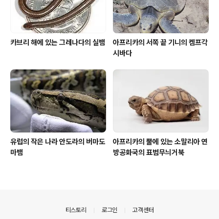
카브리 해에 있는 그레나다의 실뱀
아프리카의 서쪽 끝 기니의 켐프각
시바다
유럽의 작은 나라 안도라의 버마도
아프리카의 뿔에 있는 소말리아 연
마뱀
방공화국의 표범무늬거북
의안내
티스토리
로그인
고객센터