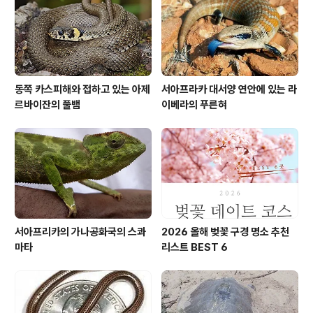
고지대 지역으로 완만하게 솟아 있고 스코틀랜드에 있는
섬 북동쪽에 있는 석회암의 침식으로 인해 다양한 동굴과
협곡이 형성되었다고 합니다. 섬의 대서양 동..
동쪽 카스피해와 접하고 있는 아제
서아프라카 대서양 연안에 있는 라
르바이잔의 풀뱀
이베라의 푸른혀
서아프리카의 가나공화국의 스콰
2026 올해 벚꽃 구경 명소 추천
마타
리스트 BEST 6